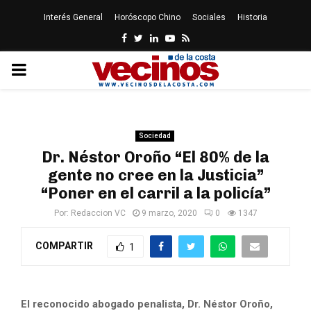
Interés General
Horóscopo Chino
Sociales
Historia
Facebook
Twitter
Linkedin
Youtube
Rss
PRIMARY
MENU
Sociedad
Dr. Néstor Oroño “El 80% de la
gente no cree en la Justicia”
“Poner en el carril a la policía”
Por:
Redaccion VC
9 marzo, 2020
0
1347
COMPARTIR
1
El reconocido abogado penalista, Dr. Néstor Oroño,