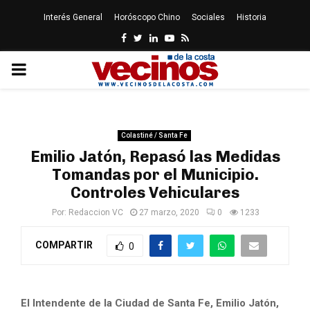
Interés General
Horóscopo Chino
Sociales
Historia
Facebook
Twitter
Linkedin
Youtube
Rss
PRIMARY
MENU
Colastiné / Santa Fe
Emilio Jatón, Repasó las Medidas
Tomandas por el Municipio.
Controles Vehiculares
Por:
Redaccion VC
27 marzo, 2020
0
1233
COMPARTIR
0
El Intendente de la Ciudad de Santa Fe, Emilio Jatón,