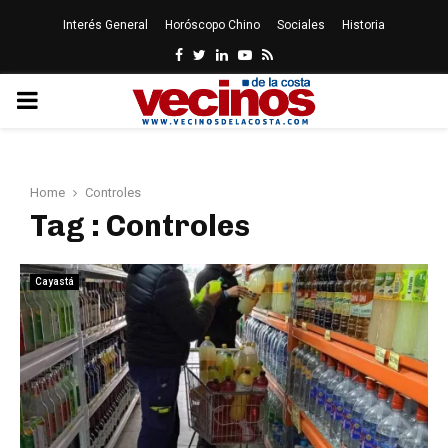
Interés General
Horóscopo Chino
Sociales
Historia
Facebook
Twitter
Linkedin
Youtube
Rss
PRIMARY
MENU
Home
Controles
Tag : Controles
Cayastá