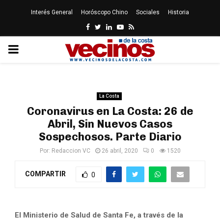
Interés General
Horóscopo Chino
Sociales
Historia
Facebook
Twitter
Linkedin
Youtube
Rss
PRIMARY
MENU
La Costa
Coronavirus en La Costa: 26 de
Abril, Sin Nuevos Casos
Sospechosos. Parte Diario
Por:
Redaccion VC
26 abril, 2020
0
1520
COMPARTIR
0
El Ministerio de Salud de Santa Fe, a través de la