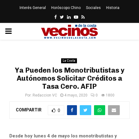
Interés General
Horóscopo Chino
Sociales
Historia
Facebook
Twitter
Linkedin
Youtube
Rss
PRIMARY
MENU
La Costa
Ya Pueden los Monotributistas y
Autónomos Solicitar Créditos a
Tasa Cero. AFIP
Por:
Redaccion VC
4 mayo, 2020
0
1800
COMPARTIR
0
Desde hoy lunes 4 de mayo los monotributistas y