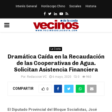
Interés General
Horóscopo Chino
Sociales
Historia
Facebook
Twitter
Linkedin
Youtube
Rss
PRIMARY
MENU
La Costa
Dramática Caída en la Recaudación
de las Cooperativas de Agua.
Solicitan Asistencia Financiera
Por:
Redaccion VC
6 mayo, 2020
0
960
COMPARTIR
0
El Diputado Provincial del Bloque Socialistas, José