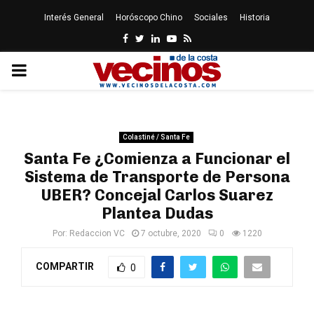
Interés General
Horóscopo Chino
Sociales
Historia
Facebook
Twitter
Linkedin
Youtube
Rss
PRIMARY
MENU
Colastiné / Santa Fe
Santa Fe ¿Comienza a Funcionar el
Sistema de Transporte de Persona
UBER? Concejal Carlos Suarez
Plantea Dudas
Por:
Redaccion VC
7 octubre, 2020
0
1220
COMPARTIR
0