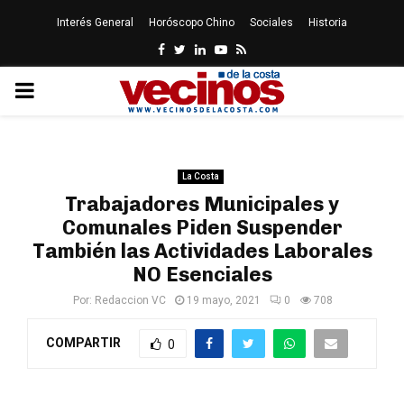
Interés General
Horóscopo Chino
Sociales
Historia
Facebook
Twitter
Linkedin
Youtube
Rss
PRIMARY
MENU
La Costa
Trabajadores Municipales y
Comunales Piden Suspender
También las Actividades Laborales
NO Esenciales
Por:
Redaccion VC
19 mayo, 2021
0
708
COMPARTIR
0