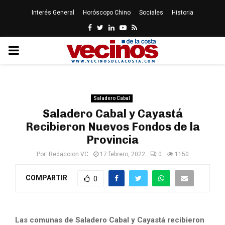
Interés General
Horóscopo Chino
Sociales
Historia
Facebook
Twitter
Linkedin
Youtube
Rss
PRIMARY
MENU
Saladero Cabal
Saladero Cabal y Cayastá
Recibieron Nuevos Fondos de la
Provincia
Por:
Redaccion VC
17 febrero, 2022
0
1150
COMPARTIR
0
Las comunas de Saladero Cabal y Cayastá recibieron