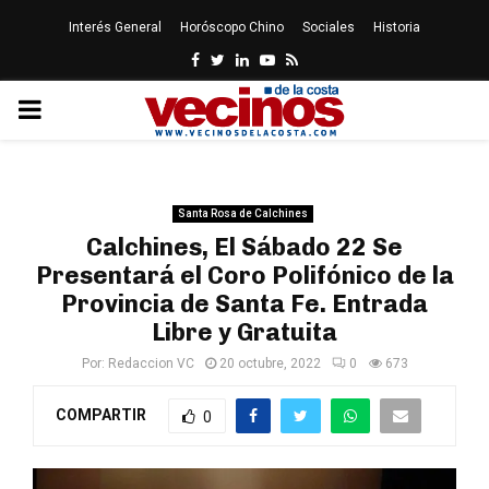
Interés General
Horóscopo Chino
Sociales
Historia
Facebook
Twitter
Linkedin
Youtube
Rss
PRIMARY
MENU
Santa Rosa de Calchines
Calchines, El Sábado 22 Se
Presentará el Coro Polifónico de la
Provincia de Santa Fe. Entrada
Libre y Gratuita
Por:
Redaccion VC
20 octubre, 2022
0
673
COMPARTIR
0