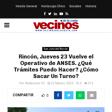
Interés General
Horóscopo Chino
Sociales
Historia
Facebook
Twitter
Linkedin
Youtube
Rss
PRIMARY
MENU
San José del Rincón
Rincón, Jueves 23 Vuelve el
Operativo de ANSES. ¿Qué
Trámites Puedo Hacer? ¿Cómo
Sacar Un Turno?
Por:
Redaccion VC
22 febrero, 2023
0
513
COMPARTIR
0