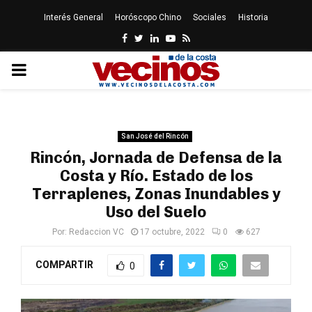
Interés General
Horóscopo Chino
Sociales
Historia
Facebook
Twitter
Linkedin
Youtube
Rss
PRIMARY
MENU
San José del Rincón
Rincón, Jornada de Defensa de la
Costa y Río. Estado de los
Terraplenes, Zonas Inundables y
Uso del Suelo
Por:
Redaccion VC
17 octubre, 2022
0
627
COMPARTIR
0