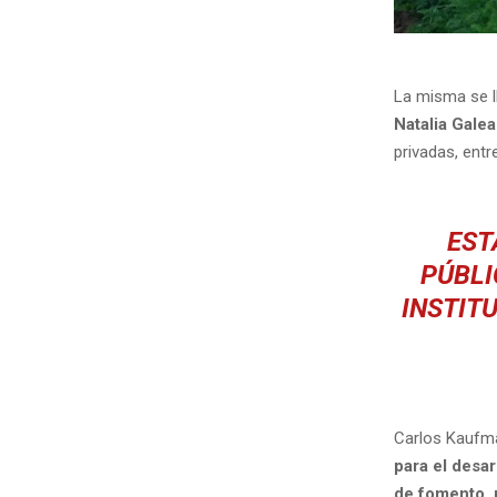
La misma se l
Natalia Galea
privadas, entr
EST
PÚBLI
INSTIT
Carlos Kaufm
para el desar
de fomento, 