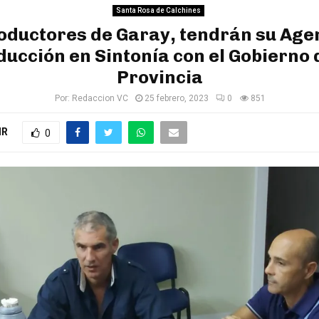
Santa Rosa de Calchines
oductores de Garay, tendrán su Age
ucción en Sintonía con el Gobierno 
Provincia
Por:
Redaccion VC
25 febrero, 2023
0
851
IR
0