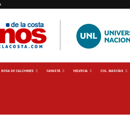
a
. ROSA DE CALCHINES
CAYASTÁ
HELVECIA
COL. MASCÍAS