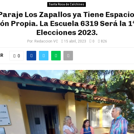
Santa Rosa de Calchines
 Paraje Los Zapallos ya Tiene Espacio
ón Propia. La Escuela 6319 Será la 1
Elecciones 2023.
Por:
Redaccion VC
15 abril, 2023
0
826
IR
0