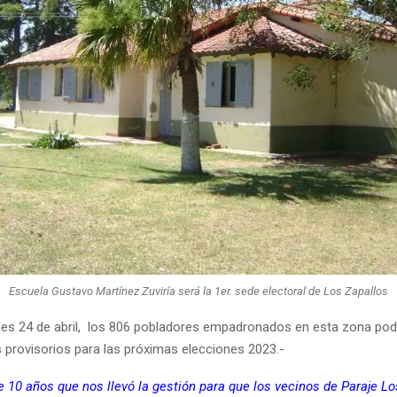
Escuela Gustavo Martínez Zuviría será la 1er. sede electoral de Los Zapallos
lunes 24 de abril, los 806 pobladores empadronados en esta zona pod
s provisorios para las próximas elecciones 2023.-
 10 años que nos llevó la gestión para que los vecinos de Paraje Lo