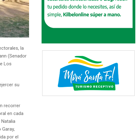
ctorales, la
ann (Senador
je Los
ejercer su
n recorrer
oral en cada
 Natalia
 Garay,
da por el