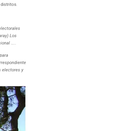
istritos.
electorales
aray) Los
ional …..
 para
orrespondiente
s electores y