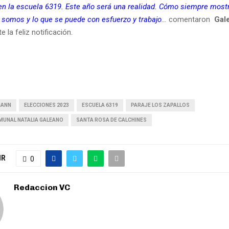
en la escuela 6319. Este año será una realidad. Cómo siempre most
 somos y lo que se puede con esfuerzo y trabajo
…
comentaron
Gale
e la feliz notificación.
MANN
ELECCIONES 2023
ESCUELA 6319
PARAJE LOS ZAPALLOS
MUNAL NATALIA GALEANO
SANTA ROSA DE CALCHINES
IR
0
Redaccion VC