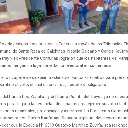
os de pedidos ante la Justicia Federal, a través de los Tribunales Ele
munal de Santa Rosa de Calchines Natalia Galeano y Carlos Kaufm
Garay y ex Presidente Comunal) lograron que los habitantes del Para
edaños tengan un lugar de votación electoral en su cercanía.
ue los zapallenses debían trasladarse varios kilómetros para poder 
ático al voto, el cual es universal, secreto y obligatorio.
s del Paraje Los Zapallos y del barrio Puente del Leyes ya no deberá
ros para llegar a las escuelas designadas para ejercer su voto elect
cciones nacionales, provinciales y distritales. La Presidenta Comunal
untamente con Carlos Kaufmann Senador suplente del departamento
blecer que la Escuela N° 6319 Gustavo Martínez Zuviría, sea reconoci