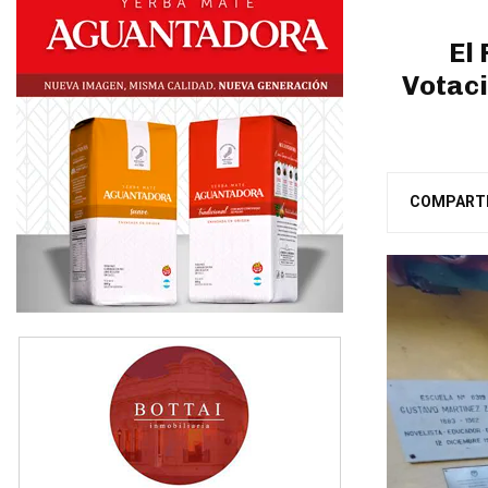
El
Votaci
COMPART