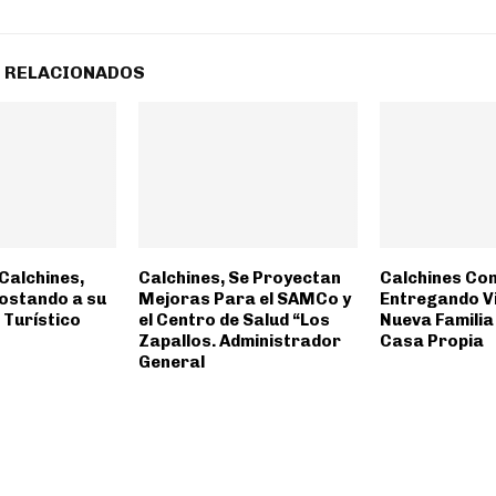
 RELACIONADOS
Calchines,
Calchines, Se Proyectan
Calchines Co
ostando a su
Mejoras Para el SAMCo y
Entregando Vi
 Turístico
el Centro de Salud “Los
Nueva Familia
Zapallos. Administrador
Casa Propia
General