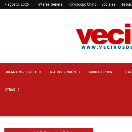
7 agosto, 2026
Interés General
Horóscopo Chino
Sociales
Histori
COLASTINÉ / STA. FE
S.J. DEL RINCÓN
ARROYO LEYES
STA
OTRAS