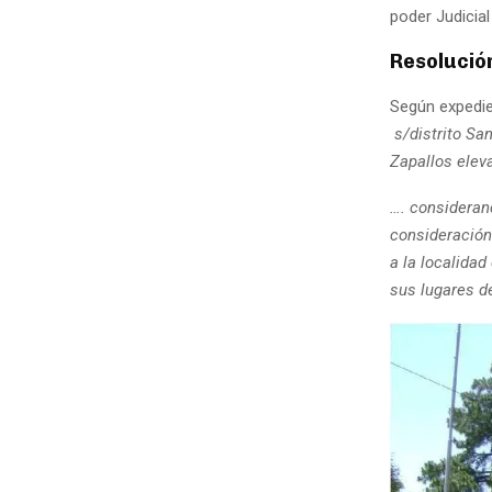
poder Judicia
Resolución
Según expedie
s/distrito Sa
Zapallos eleva
…. consideran
consideración 
a la localidad
sus lugares d