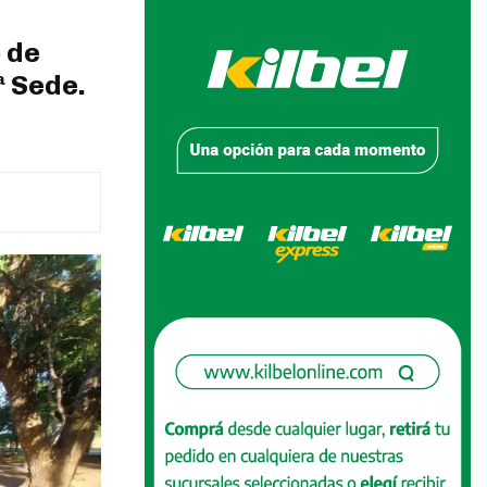
 de
ª Sede.