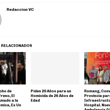
Redaccion VC
 RELACIONADOS
Robo de
Piden 20 Años para un
Romang, Conv
reno, El
Homicida de 26 Años de
Provincia par
umado a la
Edad
Infraestructu
ómica, Es Un
Hospital. Nue
Ambulancia 0