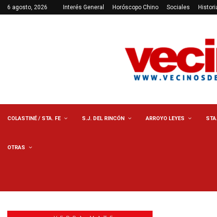
6 agosto, 2026
Interés General
Horóscopo Chino
Sociales
Histori
COLASTINÉ / STA. FE
S.J. DEL RINCÓN
ARROYO LEYES
STA
OTRAS