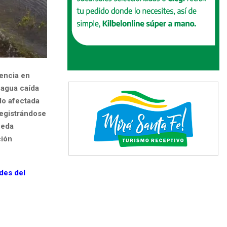
tencia en
 agua caída
do afectada
registrándose
ueda
ción
ades del