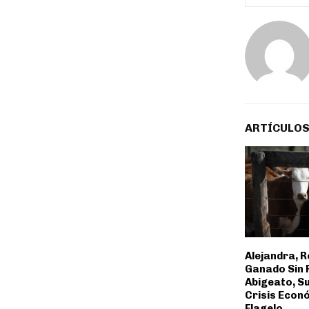
ARTÍCULOS
Alejandra, 
Ganado Sin F
Abigeato, S
Crisis Econ
Flagelo