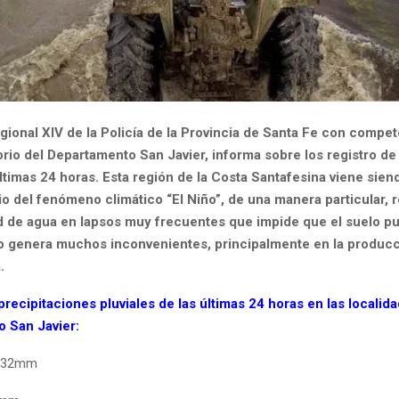
gional XIV de la Policía de la Provincia de Santa Fe con compe
torio del Departamento San Javier, informa sobre los registro de
ltimas 24 horas. Esta región de la Costa Santafesina viene sien
io del fenómeno climático “El Niño”, de una manera particular, 
d de agua en lapsos muy frecuentes que impide que el suelo p
to genera muchos inconvenientes, principalmente en la produc
.
precipitaciones pluviales de las últimas 24 horas en las localid
 San Javier:
:…32mm