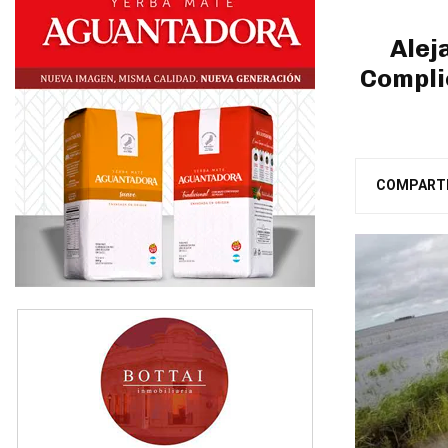
Alej
Compli
COMPART