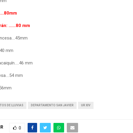
0mm
: ….80mm
urán: ……80 mm
ancesa….45mm
..40 mm
acaiquín…..46 mm
resa….54 mm
..56mm
TOS DE LLUVIAS
DEPARTAMENTO SAN JAVIER
UR XIV
IR
0