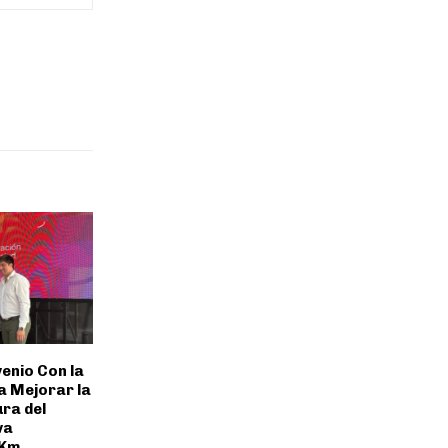
enio Con la
a Mejorar la
ra del
va
 Km