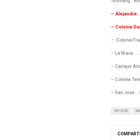
-Romang….6
– Alejandra
– Colonia D
– Colonia Fr
– La Brava: …
– Cacique Ari
– Colonia Te
– San José…
29/12/23
DA
COMPART