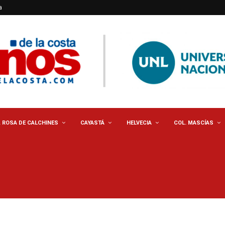
a
. ROSA DE CALCHINES
CAYASTÁ
HELVECIA
COL. MASCÍAS