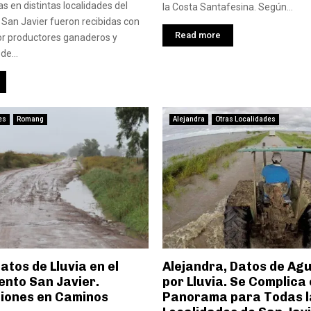
s en distintas localidades del
la Costa Santafesina. Según...
San Javier fueron recibidas con
Read more
or productores ganaderos y
de...
es
Romang
Alejandra
Otras Localidades
tos de Lluvia en el
Alejandra, Datos de Ag
nto San Javier.
por Lluvia. Se Complica 
iones en Caminos
Panorama para Todas l