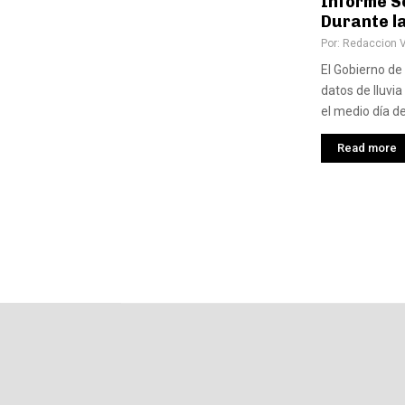
Informe S
Durante l
Por:
Redaccion 
El Gobierno de
datos de lluvia
el medio día d
Read more