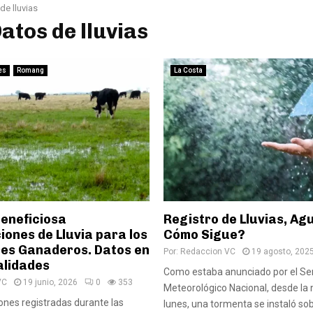
de lluvias
Datos de lluvias
es
Romang
La Costa
eneficiosa
Registro de Lluvias, Ag
iones de Lluvia para los
Cómo Sigue?
es Ganaderos. Datos en
Por:
Redaccion VC
19 agosto, 202
alidades
Como estaba anunciado por el Ser
VC
19 junio, 2026
0
353
Meteorológico Nacional, desde la 
iones registradas durante las
lunes, una tormenta se instaló sob