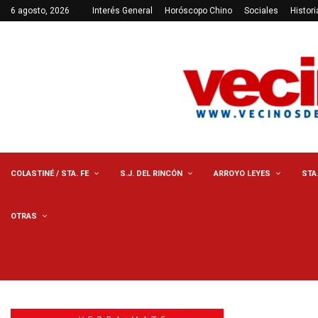
6 agosto, 2026
Interés General
Horóscopo Chino
Sociales
Histori
COLASTINÉ / STA. FE
S.J. DEL RINCÓN
ARROYO LEYES
STA
OTRAS