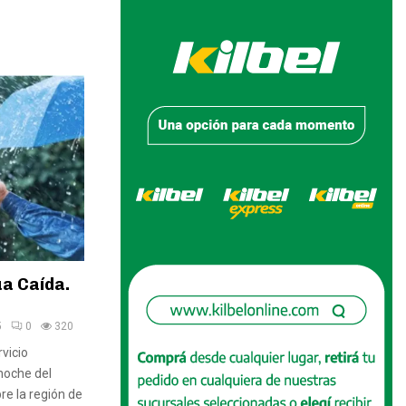
ua Caída.
5
0
320
vicio
noche del
re la región de