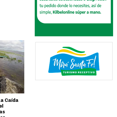
ua Caída
el
as