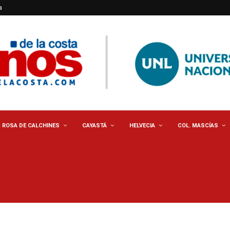
a
. ROSA DE CALCHINES
CAYASTÁ
HELVECIA
COL. MASCÍAS