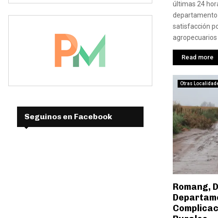
últimas 24 hora
departamento 
satisfacción p
agropecuarios 
Read more
Otras Localidad
Seguinos en Facebook
Romang, Da
Departame
Complicac