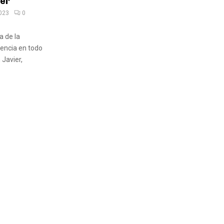
ier
2023
0
a de la
encia en todo
 Javier,