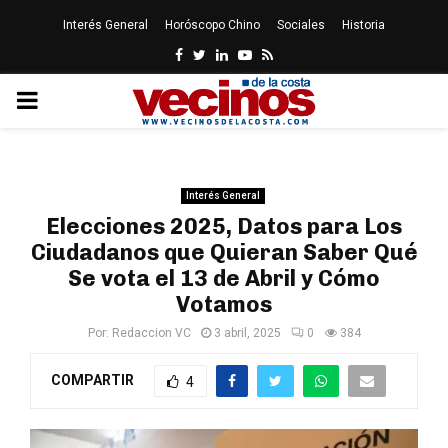
Interés General
Horóscopo Chino
Sociales
Historia
Facebook
Twitter
Linkedin
Youtube
Rss
PRIMARY
MENU
Interés General
Elecciones 2025, Datos para Los
Ciudadanos que Quieran Saber Qué
Se vota el 13 de Abril y Cómo
Votamos
Por:
Redaccion VC
3 abril, 2025
0
384
COMPARTIR
4