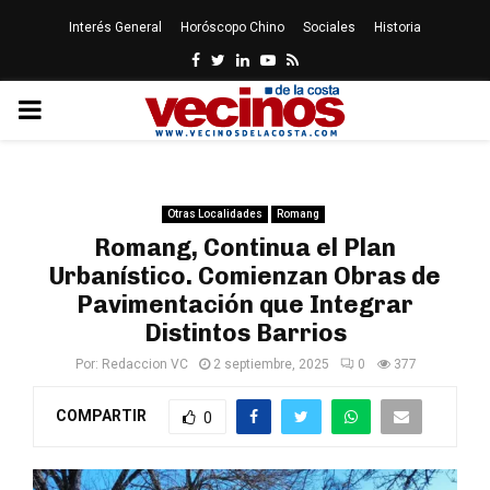
Interés General
Horóscopo Chino
Sociales
Historia
Facebook
Twitter
Linkedin
Youtube
Rss
PRIMARY
MENU
Otras Localidades
Romang
Romang, Continua el Plan
Urbanístico. Comienzan Obras de
Pavimentación que Integrar
Distintos Barrios
Por:
Redaccion VC
2 septiembre, 2025
0
377
COMPARTIR
0