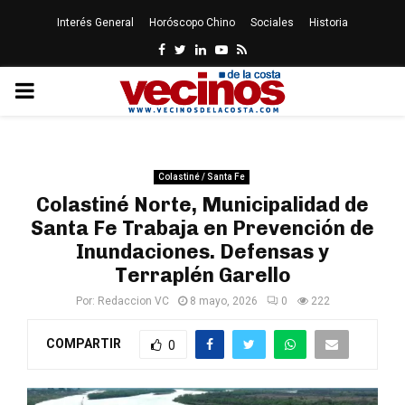
Interés General
Horóscopo Chino
Sociales
Historia
Facebook
Twitter
Linkedin
Youtube
Rss
PRIMARY
MENU
Colastiné / Santa Fe
Colastiné Norte, Municipalidad de
Santa Fe Trabaja en Prevención de
Inundaciones. Defensas y
Terraplén Garello
Por:
Redaccion VC
8 mayo, 2026
0
222
COMPARTIR
0