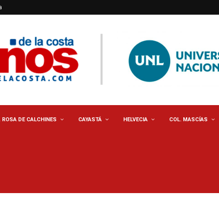
a
. ROSA DE CALCHINES
CAYASTÁ
HELVECIA
COL. MASCÍAS