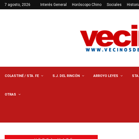
7 agosto, 2026
Interés General
Horóscopo Chino
Sociales
Histori
COLASTINÉ / STA. FE
S.J. DEL RINCÓN
ARROYO LEYES
STA
OTRAS