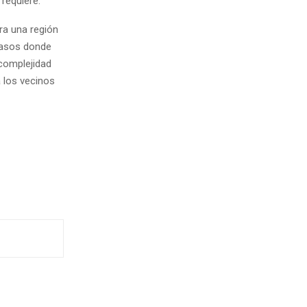
requiere.
ra una región
casos donde
complejidad
 los vecinos