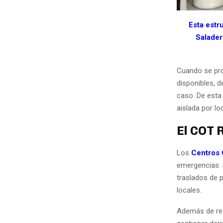
Esta estr
Salader
Cuando se pro
disponibles, 
caso. De esta
aislada por lo
El COT 
Los
Centros 
emergencias. S
traslados de p
locales.
Además de res