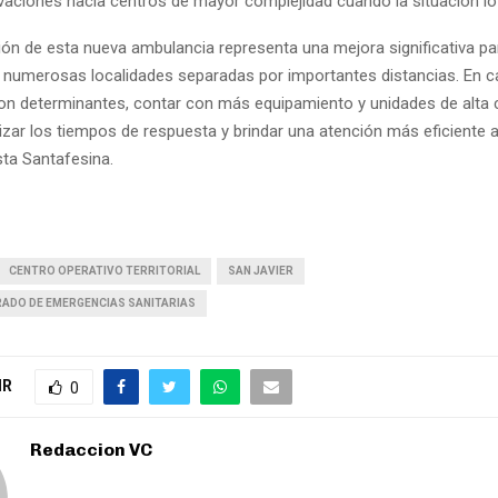
ivaciones hacia centros de mayor complejidad cuando la situación lo 
ión de esta nueva ambulancia representa una mejora significativa pa
 numerosas localidades separadas por importantes distancias. En 
on determinantes, contar con más equipamiento y unidades de alta 
izar los tiempos de respuesta y brindar una atención más eficiente a
sta Santafesina.
CENTRO OPERATIVO TERRITORIAL
SAN JAVIER
RADO DE EMERGENCIAS SANITARIAS
IR
0
Redaccion VC