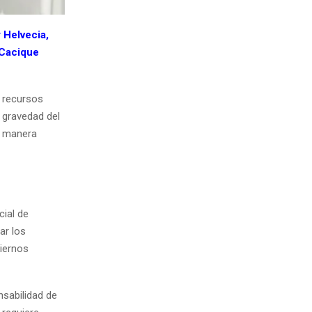
 Helvecia,
 Cacique
 recursos
 gravedad del
e manera
cial de
ar los
biernos
sabilidad de