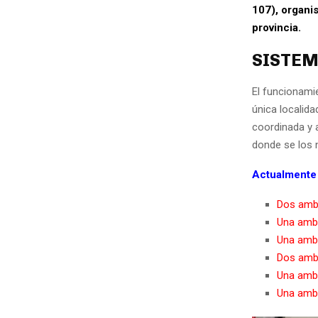
107), organi
provincia.
SISTEM
El funcionami
única localida
coordinada y a
donde se los 
Actualmente 
Dos amb
Una ambu
Una amb
Dos ambu
Una amb
Una ambu