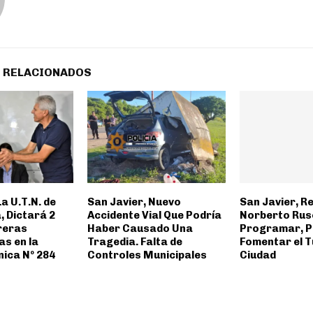
 RELACIONADOS
La U.T.N. de
San Javier, Nuevo
San Javier, R
, Dictará 2
Accidente Vial Que Podría
Norberto Rusc
reras
Haber Causado Una
Programar, P
as en la
Tragedia. Falta de
Fomentar el T
nica Nº 284
Controles Municipales
Ciudad