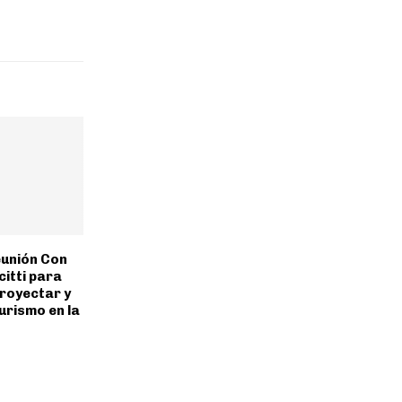
eunión Con
itti para
royectar y
urismo en la