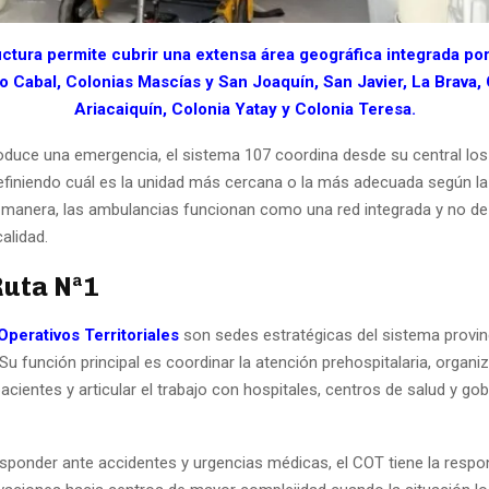
uctura permite cubrir una extensa área geográfica integrada por
o Cabal, Colonias Mascías y San Joaquín, San Javier, La Brava,
Ariacaiquín, Colonia Yatay y Colonia Teresa.
duce una emergencia, el sistema 107 coordina desde su central los
definiendo cuál es la unidad más cercana o la más adecuada según la
 manera, las ambulancias funcionan como una red integrada y no d
calidad.
Ruta Nª1
Operativos Territoriales
son sedes estratégicas del sistema provin
u función principal es coordinar la atención prehospitalaria, organiz
acientes y articular el trabajo con hospitales, centros de salud y go
ponder ante accidentes y urgencias médicas, el COT tiene la respon