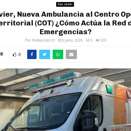
San Javier
vier, Nueva Ambulancia al Centro Op
erritorial (COT) ¿Cómo Actúa la Red 
Emergencias?
Por:
Redaccion VC
5 junio, 2026
0
329
IR
0