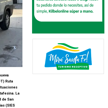
nueva
OT) Ruta
situaciones
tafesina. La
d de San
ias (SIES