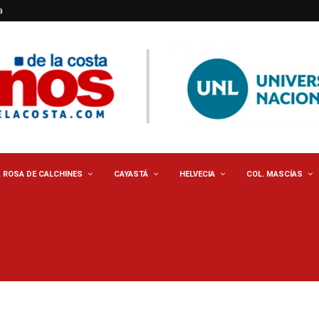
a
. ROSA DE CALCHINES
CAYASTÁ
HELVECIA
COL. MASCÍAS