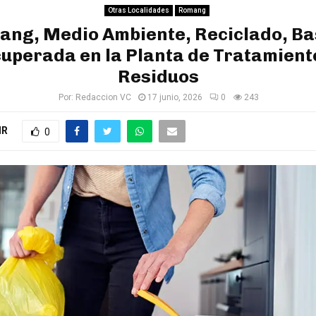
Otras Localidades
Romang
ng, Medio Ambiente, Reciclado, B
uperada en la Planta de Tratamient
Residuos
Por:
Redaccion VC
17 junio, 2026
0
243
IR
0