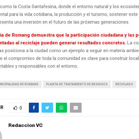
 como la Costa Santafesina, donde el entorno natural y los ecosist
tal para la vida cotidiana, la producción y el turismo, sostener este 
esenta una inversión en el futuro de las próximas generaciones.
ia de Romang demuestra que la participación ciudadana y las po
entadas al reciclaje pueden generar resultados concretos.
La co
vas posiciona a la ciudad como un ejemplo a seguir en materia ambien
 el compromiso de toda la comunidad es clave para construir loca
ntables y responsables con el entorno.
NICIPALIDAD DE ROMANG
PLANTA DE TRATAMIENTO DE RESIDUOS
RECICLADO
IR
0
Redaccion VC