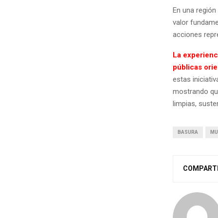
En una región
valor fundamen
acciones repr
La experienc
públicas ori
estas iniciati
mostrando que
limpias, suste
BASURA
MU
COMPART