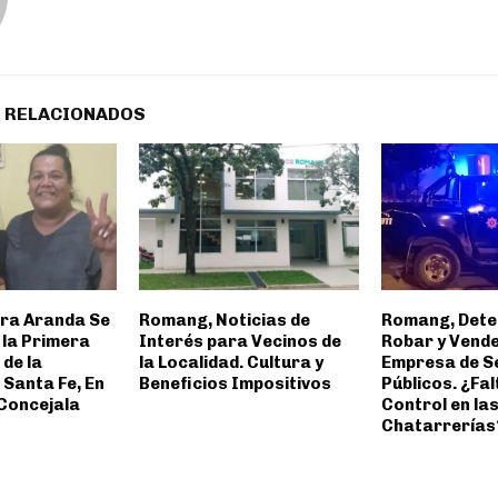
 RELACIONADOS
ra Aranda Se
Romang, Noticias de
Romang, Dete
 la Primera
Interés para Vecinos de
Robar y Vende
de la
la Localidad. Cultura y
Empresa de S
 Santa Fe, En
Beneficios Impositivos
Públicos. ¿Fal
 Concejala
Control en la
Chatarrerías