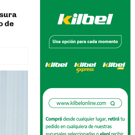
asura
o de