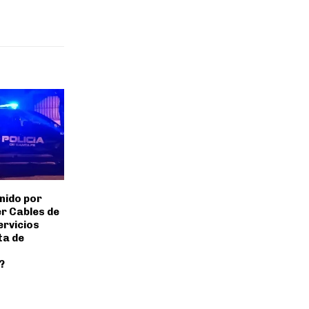
nido por
r Cables de
ervicios
ta de
s
?