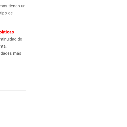
emas tienen un
tipo de
líticas
ntinuidad de
tal,
lidades más