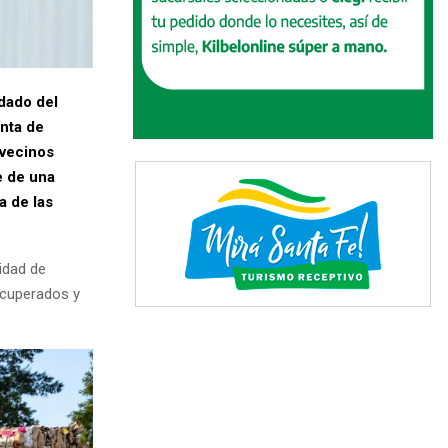
dado del
anta de
 vecinos
e de una
a de las
idad de
ecuperados y