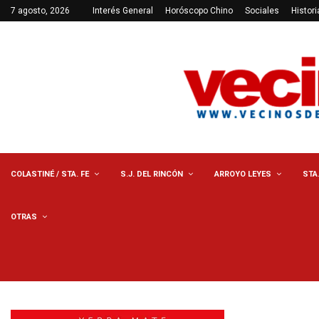
7 agosto, 2026
Interés General
Horóscopo Chino
Sociales
Histori
COLASTINÉ / STA. FE
S.J. DEL RINCÓN
ARROYO LEYES
STA
OTRAS