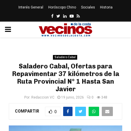
Interés General
Horóscopo Chino
Sociales
Historia
Facebook
Twitter
Linkedin
Youtube
Rss
PRIMARY
MENU
Saladero Cabal
Saladero Cabal, Ofertas para
Repavimentar 37 kilómetros de la
Ruta Provincial Nº 1 Hasta San
Javier
Por:
Redaccion VC
19 junio, 2026
0
348
COMPARTIR
0