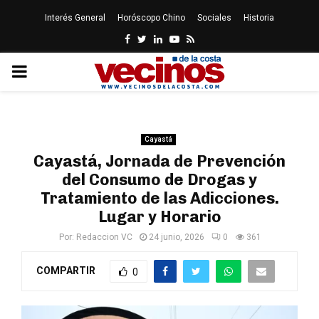
Interés General
Horóscopo Chino
Sociales
Historia
Facebook
Twitter
Linkedin
Youtube
Rss
PRIMARY
MENU
Cayastá
Cayastá, Jornada de Prevención
del Consumo de Drogas y
Tratamiento de las Adicciones.
Lugar y Horario
Por:
Redaccion VC
24 junio, 2026
0
361
COMPARTIR
0