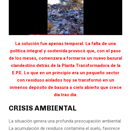
La solución fue apenas temporal. La falta de una
política integral y sostenida provocó que, con el paso
de los meses, comenzara a formarse un nuevo basural
clandestino detrás de la Planta Transformadora de la
E.P.E. Lo que en un principio era un pequeño sector
con residuos aislados hoy se transformó en un
inmenso depósito de basura a cielo abierto que crece
día tras día.
CRISIS AMBIENTAL
La situación genera una profunda preocupación ambiental.
La acumulación de residuos contamina el suelo, favorece