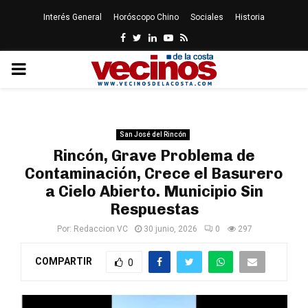
Interés General
Horóscopo Chino
Sociales
Historia
Facebook
Twitter
Linkedin
Youtube
Rss
PRIMARY
MENU
San José del Rincón
Rincón, Grave Problema de
Contaminación, Crece el Basurero
a Cielo Abierto. Municipio Sin
Respuestas
Por:
Redaccion VC
30 junio, 2026
0
297
COMPARTIR
0