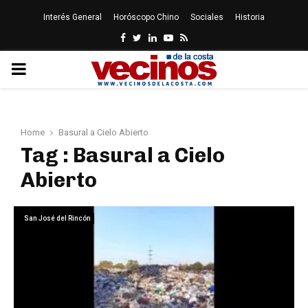
Interés General
Horóscopo Chino
Sociales
Historia
Facebook
Twitter
Linkedin
Youtube
Rss
PRIMARY
MENU
Home
Basural a Cielo Abierto
Tag : Basural a Cielo
Abierto
San José del Rincón