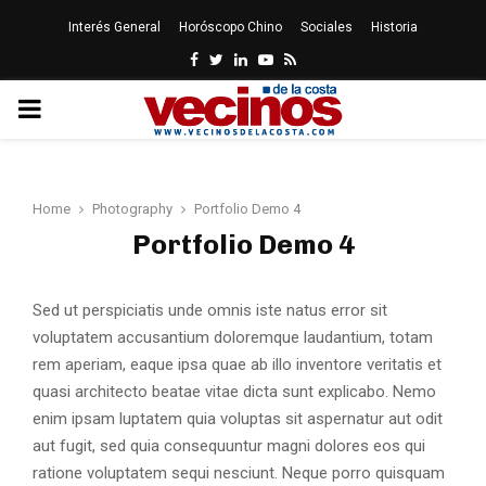
Interés General
Horóscopo Chino
Sociales
Historia
Facebook
Twitter
Linkedin
Youtube
Rss
PRIMARY
MENU
Home
Photography
Portfolio Demo 4
Portfolio Demo 4
Sed ut perspiciatis unde omnis iste natus error sit
voluptatem accusantium doloremque laudantium, totam
rem aperiam, eaque ipsa quae ab illo inventore veritatis et
quasi architecto beatae vitae dicta sunt explicabo. Nemo
enim ipsam luptatem quia voluptas sit aspernatur aut odit
aut fugit, sed quia consequuntur magni dolores eos qui
ratione voluptatem sequi nesciunt. Neque porro quisquam