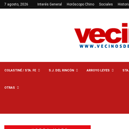
7 agosto, 2026
Interés General
Horóscopo Chino
Sociales
Histori
COLASTINÉ / STA. FE
S.J. DEL RINCÓN
ARROYO LEYES
STA
OTRAS