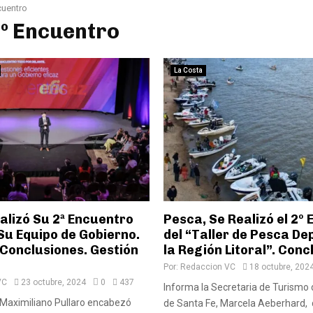
cuentro
2º Encuentro
La Costa
alizó Su 2ª Encuentro
Pesca, Se Realizó el 2º
Su Equipo de Gobierno.
del “Taller de Pesca De
 Conclusiones. Gestión
la Región Litoral”. Conc
Por:
Redaccion VC
18 octubre, 202
VC
23 octubre, 2024
0
437
Informa la Secretaria de Turismo d
 Maximiliano Pullaro encabezó
de Santa Fe, Marcela Aeberhard, q