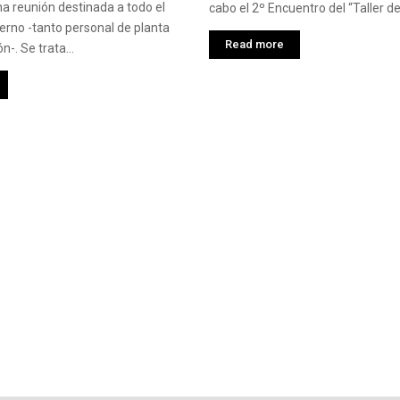
a reunión destinada a todo el
cabo el 2º Encuentro del “Taller de
erno -tanto personal de planta
Read more
-. Se trata...