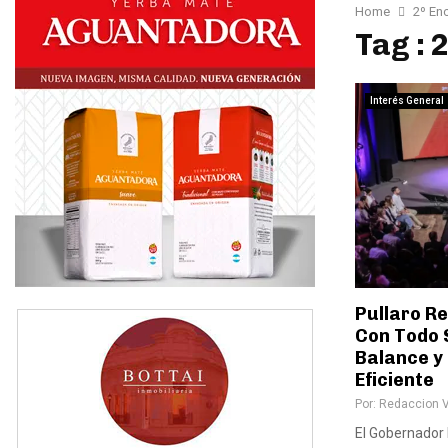
Home
2º En
Tag : 
Interés General
Pullaro Re
Con Todo 
Balance y
Eficiente
Por:
Redaccion 
El Gobernador