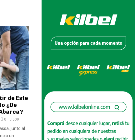
ir de Este
to ¿De
 Abarca?
0
509
ssa, junto al
nció un