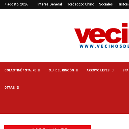
7 agosto, 2026
Interés General
Horóscopo Chino
Sociales
Histori
COLASTINÉ / STA. FE
S.J. DEL RINCÓN
ARROYO LEYES
STA
OTRAS