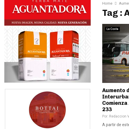
Home
Aumen
Tag :
La Costa
Aumento d
Interurba
Comienza 
233
Por:
Redaccion 
A partir de es