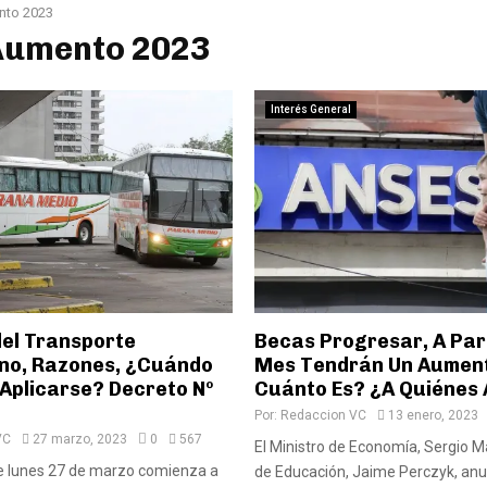
to 2023
 Aumento 2023
Interés General
el Transporte
Becas Progresar, A Part
no, Razones, ¿Cuándo
Mes Tendrán Un Aumen
Aplicarse? Decreto Nº
Cuánto Es? ¿A Quiénes
Por:
Redaccion VC
13 enero, 2023
VC
27 marzo, 2023
0
567
El Ministro de Economía, Sergio Ma
te lunes 27 de marzo comienza a
de Educación, Jaime Perczyk, anu