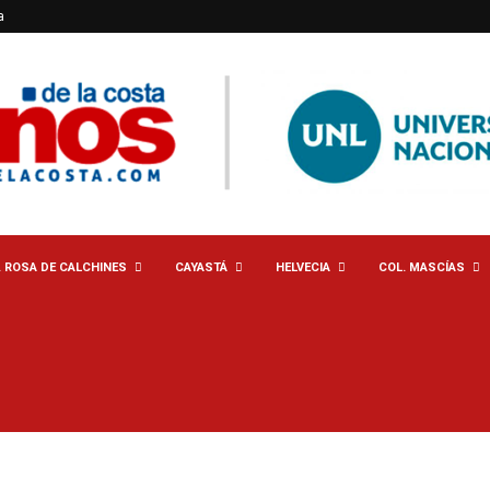
a
. ROSA DE CALCHINES
CAYASTÁ
HELVECIA
COL. MASCÍAS