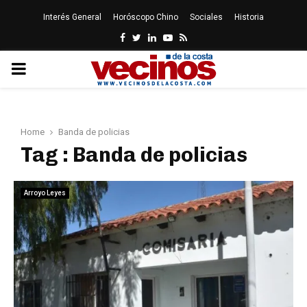
Interés General
Horóscopo Chino
Sociales
Historia
Facebook
Twitter
Linkedin
Youtube
Rss
PRIMARY
MENU
Home
Banda de policias
Tag : Banda de policias
Arroyo Leyes