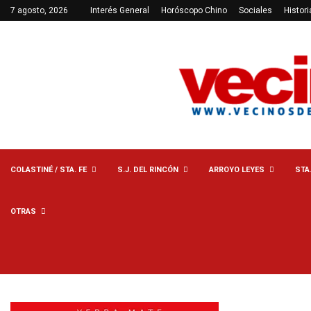
7 agosto, 2026
Interés General
Horóscopo Chino
Sociales
Histori
COLASTINÉ / STA. FE
S.J. DEL RINCÓN
ARROYO LEYES
STA
OTRAS