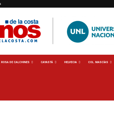
a
. ROSA DE CALCHINES
CAYASTÁ
HELVECIA
COL. MASCÍAS