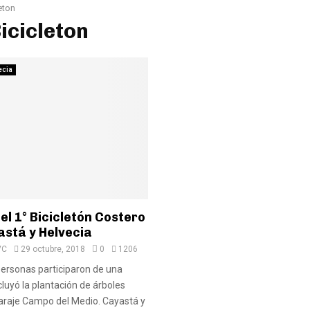
eton
Bicicleton
ecia
 el 1° Bicicletón Costero
astá y Helvecia
VC
29 octubre, 2018
0
1206
ersonas participaron de una
cluyó la plantación de árboles
paraje Campo del Medio. Cayastá y