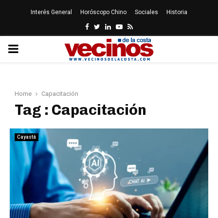
Interés General
Horóscopo Chino
Sociales
Historia
Facebook
Twitter
Linkedin
Youtube
Rss
PRIMARY
MENU
Home
Capacitación
Tag : Capacitación
Cayastá