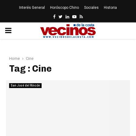
Interés General
Horóscopo Chino
Sociales
Historia
Facebook
Twitter
Linkedin
Youtube
Rss
PRIMARY
MENU
Home
Cine
Tag : Cine
San José del Rincón