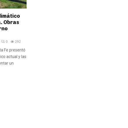
limático
a. Obras
rno
0
292
nta Fe presentó
ico actual y las
entar un