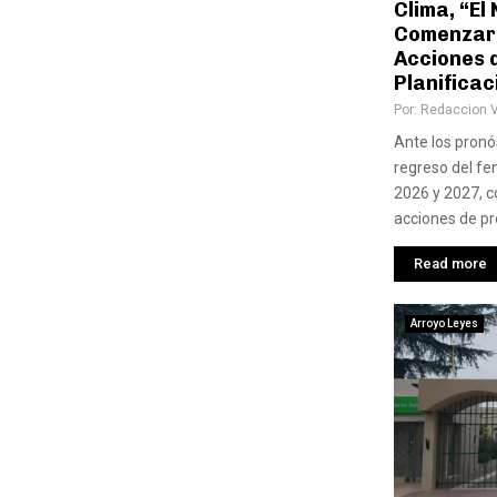
Clima, “El
Comenzaro
Acciones 
Planificac
Por:
Redaccion 
Ante los pronó
regreso del fe
2026 y 2027, 
acciones de pre
Read more
Arroyo Leyes