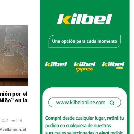
ión por el
Niño” en la
0
119
 Avellaneda, el