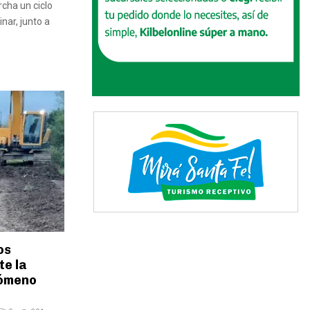
cha un ciclo
nar, junto a
os
te la
nómeno