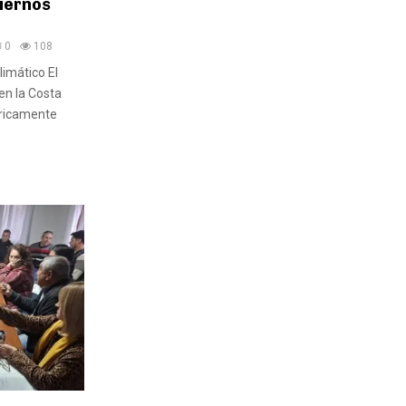
iernos
0
108
limático El
 en la Costa
óricamente