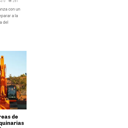
0
281
anza con un
eparar a la
a del
reas de
quinarias