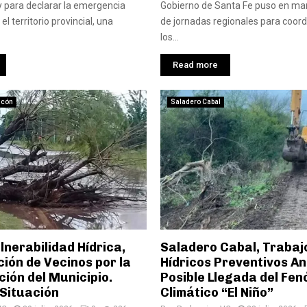
y para declarar la emergencia
Gobierno de Santa Fe puso en mar
el territorio provincial, una
de jornadas regionales para coordi
los...
Read more
ncón
Saladero Cabal
lnerabilidad Hídrica,
Saladero Cabal, Trabaj
ión de Vecinos por la
Hídricos Preventivos An
ión del Municipio.
Posible Llegada del Fe
 Situación
Climático “El Niño”