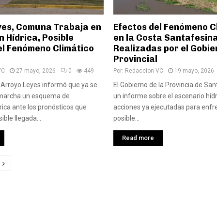
yes, Comuna Trabaja en
Efectos del Fenómeno C
 Hídrica, Posible
en la Costa Santafesin
el Fenómeno Climático
Realizadas por el Gobie
Provincial
VC
27 mayo, 2026
0
449
Por:
Redaccion VC
19 mayo, 2026
Arroyo Leyes informó que ya se
El Gobierno de la Provincia de Sa
 marcha un esquema de
un informe sobre el escenario hídr
rica ante los pronósticos que
acciones ya ejecutadas para enfr
ible llegada...
posible...
Read more
ción
das