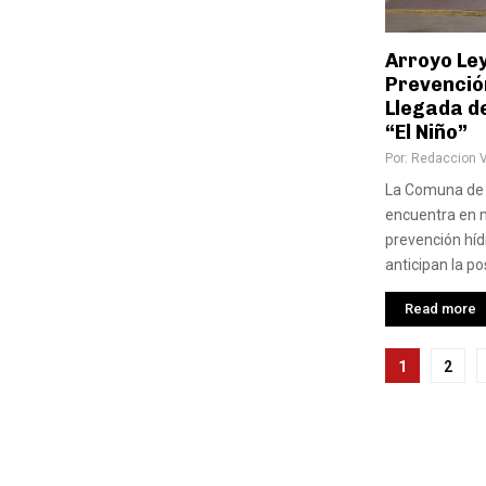
Arroyo Le
Prevención
Llegada d
“El Niño”
Por:
Redaccion 
La Comuna de 
encuentra en
prevención híd
anticipan la pos
Read more
Pagina
1
2
de
entra