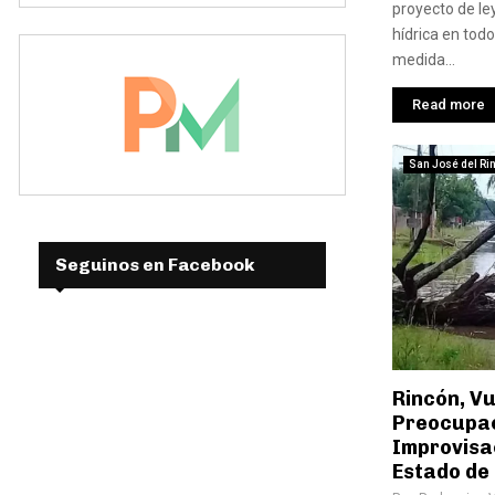
proyecto de le
hídrica en todo 
medida...
Read more
San José del Ri
Seguinos en Facebook
Rincón, Vu
Preocupac
Improvisac
Estado de