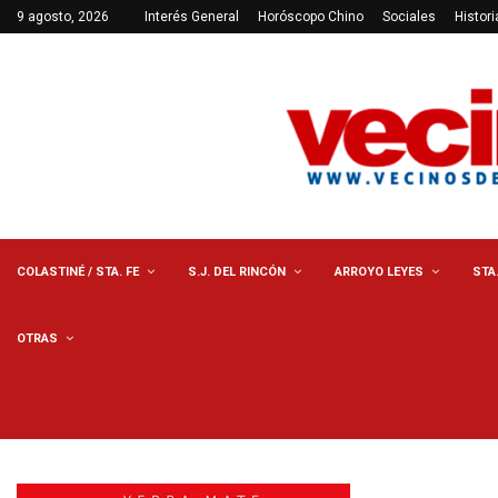
9 agosto, 2026
Interés General
Horóscopo Chino
Sociales
Histori
COLASTINÉ / STA. FE
S.J. DEL RINCÓN
ARROYO LEYES
STA
OTRAS