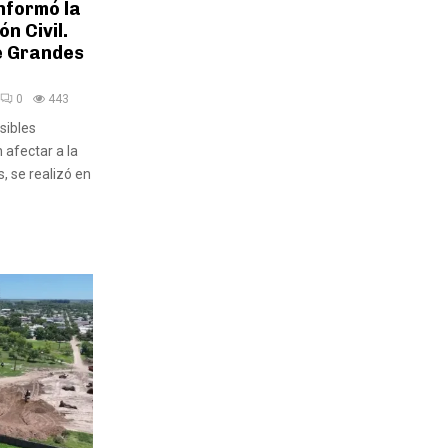
nformó la
n Civil.
e Grandes
0
443
sibles
 afectar a la
 se realizó en