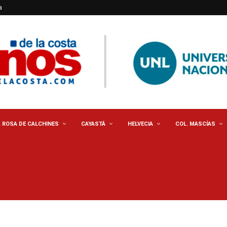
a
. ROSA DE CALCHINES
CAYASTÁ
HELVECIA
COL. MASCÍAS