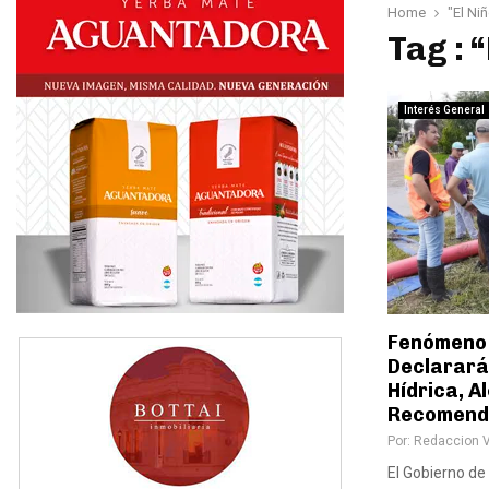
Home
"El Ni
Tag : 
Interés General
Fenómeno C
Declarará
Hídrica, A
Recomend
Por:
Redaccion 
El Gobierno de 