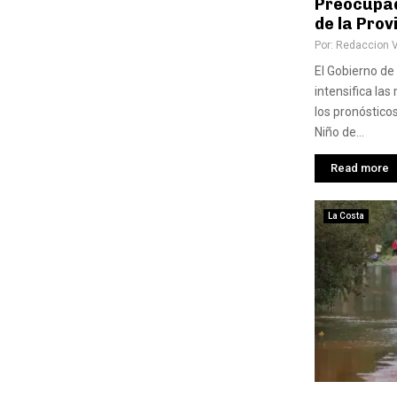
Preocupad
de la Prov
Por:
Redaccion 
El Gobierno de
intensifica la
los pronóstico
Niño de...
Read more
La Costa