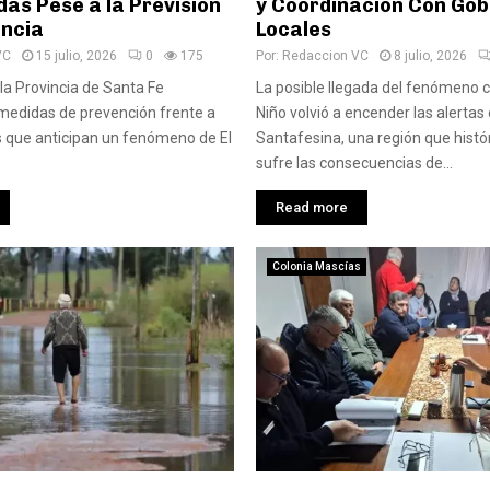
as Pese a la Previsión
y Coordinación Con Gob
incia
Locales
VC
15 julio, 2026
0
175
Por:
Redaccion VC
8 julio, 2026
 la Provincia de Santa Fe
La posible llegada del fenómeno c
s medidas de prevención frente a
Niño volvió a encender las alertas
s que anticipan un fenómeno de El
Santafesina, una región que hist
sufre las consecuencias de...
Read more
Colonia Mascías