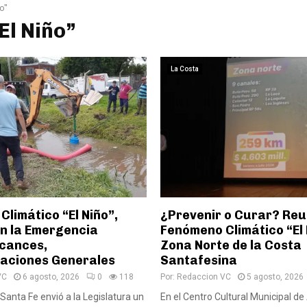
ño"
“El Niño”
La Costa
limático “El Niño”,
¿Prevenir o Curar? Reun
n la Emergencia
Fenómeno Climático “El 
lcances,
Zona Norte de la Costa
aciones Generales
Santafesina
VC
6 agosto, 2026
0
118
Por:
Redaccion VC
5 agosto, 2026
Santa Fe envió a la Legislatura un
En el Centro Cultural Municipal de