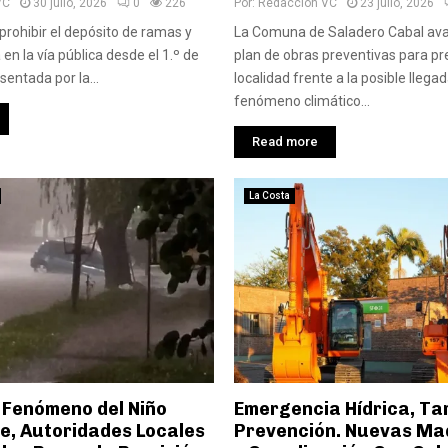
VC
30 julio, 2026
0
226
Por:
Redaccion VC
23 julio, 2026
prohibir el depósito de ramas y
La Comuna de Saladero Cabal av
en la vía pública desde el 1.º de
plan de obras preventivas para pr
entada por la...
localidad frente a la posible llegad
fenómeno climático...
Read more
La Costa
 Fenómeno del Niño
Emergencia Hídrica, Ta
e, Autoridades Locales
Prevención. Nuevas Ma