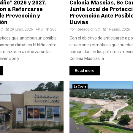
 Niño” 2026 y 2027,
Colonia Mascias, Se Co
n a Reforzarse
Junta Local de Protecció
de Prevención y
Prevención Ante Posibl
ión
Lluvias
VC
29 junio, 2026
0
260
Por:
Redaccion VC
16 junio, 2026
sticos que anticipan un posible
Con el objetivo de anticiparse a po
nómeno climático El Niño entre
situaciones climáticas que puedan
comenzaron a reforzarse las
comunidad en los próximos meses,
vención y...
Colonia Mascías la...
Read more
La Costa