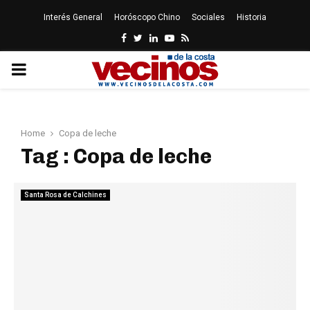
Interés General
Horóscopo Chino
Sociales
Historia
Facebook
Twitter
Linkedin
Youtube
Rss
PRIMARY
MENU
Home
Copa de leche
Tag : Copa de leche
Santa Rosa de Calchines