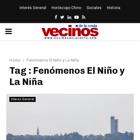
Interés General
Horóscopo Chino
Sociales
Historia
Facebook
Twitter
Linkedin
Youtube
Rss
PRIMARY
MENU
Home
Fenómenos El Niño y La Niña
Tag : Fenómenos El Niño y
La Niña
Interés General