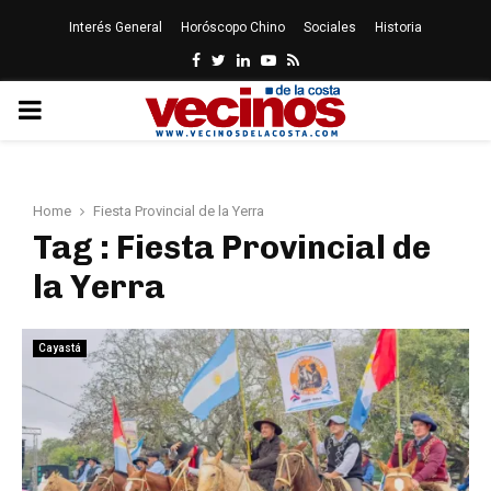
Interés General
Horóscopo Chino
Sociales
Historia
Facebook
Twitter
Linkedin
Youtube
Rss
PRIMARY
MENU
Home
Fiesta Provincial de la Yerra
Tag : Fiesta Provincial de
la Yerra
Cayastá