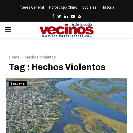
Interés General
Horóscopo Chino
Sociales
Historia
Facebook
Twitter
Linkedin
Youtube
Rss
PRIMARY
MENU
Home
Hechos Violentos
Tag : Hechos Violentos
San Javier