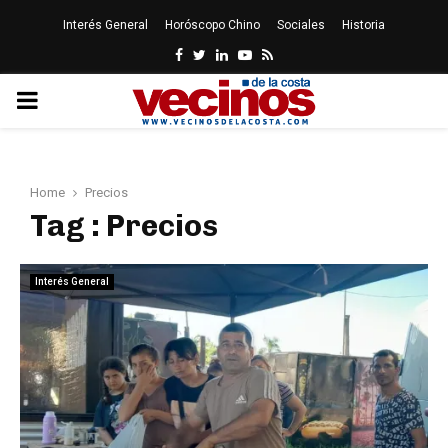
Interés General
Horóscopo Chino
Sociales
Historia
Facebook
Twitter
Linkedin
Youtube
Rss
PRIMARY
MENU
Home
Precios
Tag : Precios
Interés General