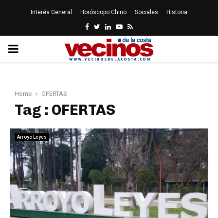
Interés General
Horóscopo Chino
Sociales
Historia
Facebook
Twitter
Linkedin
Youtube
Rss
PRIMARY
MENU
Home
OFERTAS
Tag : OFERTAS
Arroyo Leyes