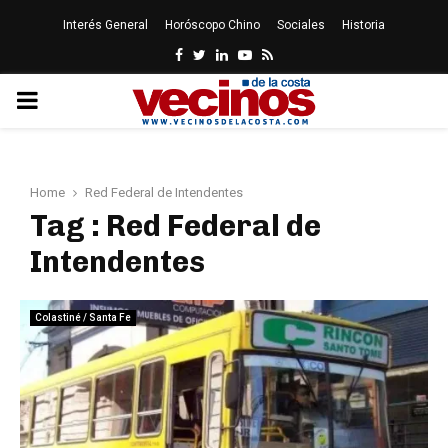
Interés General
Horóscopo Chino
Sociales
Historia
Facebook
Twitter
Linkedin
Youtube
Rss
PRIMARY
MENU
Home
Red Federal de Intendentes
Tag : Red Federal de
Intendentes
Colastiné / Santa Fe