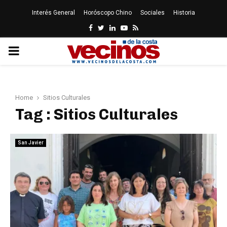
Interés General
Horóscopo Chino
Sociales
Historia
Facebook
Twitter
Linkedin
Youtube
Rss
PRIMARY
MENU
Home
Sitios Culturales
Tag : Sitios Culturales
San Javier