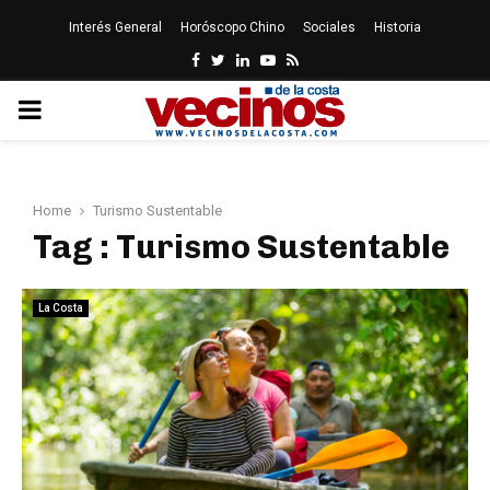
Interés General
Horóscopo Chino
Sociales
Historia
Facebook
Twitter
Linkedin
Youtube
Rss
PRIMARY
MENU
Home
Turismo Sustentable
Tag : Turismo Sustentable
La Costa