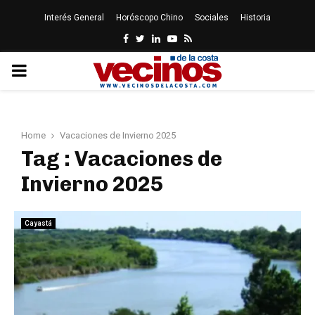
Interés General
Horóscopo Chino
Sociales
Historia
Facebook
Twitter
Linkedin
Youtube
Rss
PRIMARY
MENU
Home
Vacaciones de Invierno 2025
Tag : Vacaciones de
Invierno 2025
Cayastá