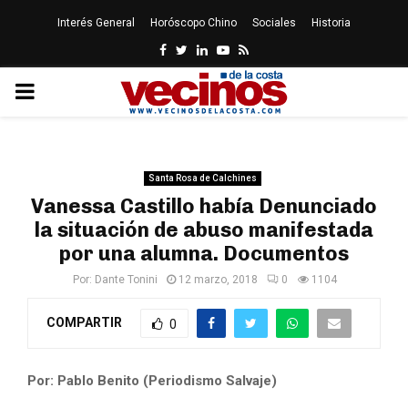
Interés General
Horóscopo Chino
Sociales
Historia
Facebook
Twitter
Linkedin
Youtube
Rss
PRIMARY
MENU
Santa Rosa de Calchines
Vanessa Castillo había Denunciado
la situación de abuso manifestada
por una alumna. Documentos
Por:
Dante Tonini
12 marzo, 2018
0
1104
COMPARTIR
0
Por: Pablo Benito (Periodismo Salvaje)