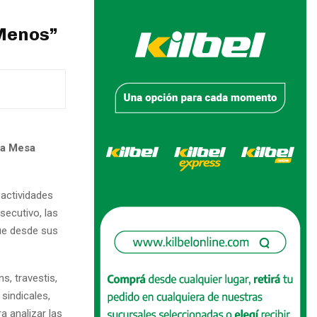
aMenos”
la Mesa
 actividades
secutivo, las
ue desde sus
s, travestis,
 sindicales,
a analizar las