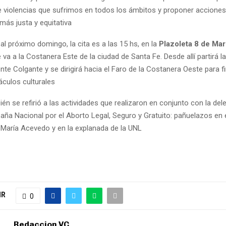
e violencias que sufrimos en todos los ámbitos y proponer accione
más justa y equitativa
l próximo domingo, la cita es a las 15 hs, en la
Plazoleta 8 de Ma
 va a la Costanera Este de la ciudad de Santa Fe. Desde allí partirá 
nte Colgante y se dirigirá hacia el Faro de la Costanera Oeste para f
áculos culturales
n se refirió a las actividades que realizaron en conjunto con la de
aña Nacional por el Aborto Legal, Seguro y Gratuito: pañuelazos en e
 María Acevedo y en la explanada de la UNL
IR
0
Redaccion VC