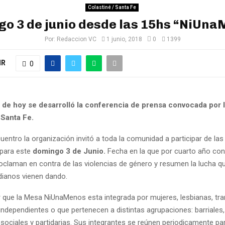
Colastiné / Santa Fe
o 3 de junio desde las 15hs “NiUn
Por:
Redaccion VC
1 junio, 2018
0
1399
IR
0
 de hoy se desarrolló la conferencia de prensa convocada por 
Santa Fe.
uentro la organización invitó a toda la comunidad a participar de las
para este
domingo 3 de Junio.
Fecha en la que por cuarto año con
oclaman en contra de las violencias de género y resumen la lucha q
dianos vienen dando.
 que la Mesa NiUnaMenos esta integrada por mujeres, lesbianas, tran
 independientes o que pertenecen a distintas agrupaciones: barriales,
 sociales y partidarias. Sus integrantes se reúnen periodicamente par