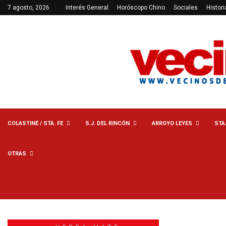
7 agosto, 2026
Interés General
Horóscopo Chino
Sociales
Histori
COLASTINÉ / STA. FE
S.J. DEL RINCÓN
ARROYO LEYES
STA
OTRAS