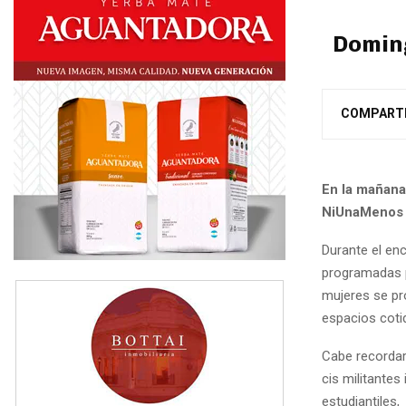
Doming
COMPART
En la mañana
NiUnaMenos 
Durante el enc
programadas 
mujeres se pr
espacios coti
Cabe recordar
cis militantes
estudiantiles,