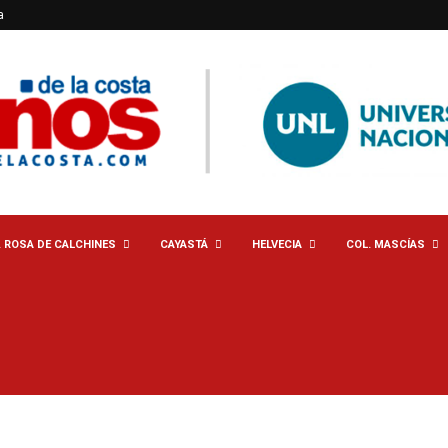
a
. ROSA DE CALCHINES
CAYASTÁ
HELVECIA
COL. MASCÍAS