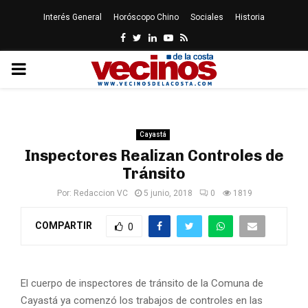
Interés General
Horóscopo Chino
Sociales
Historia
Facebook
Twitter
Linkedin
Youtube
Rss
PRIMARY
MENU
Cayastá
Inspectores Realizan Controles de
Tránsito
Por:
Redaccion VC
5 junio, 2018
0
1819
COMPARTIR
0
El cuerpo de inspectores de tránsito de la Comuna de
Cayastá ya comenzó los trabajos de controles en las