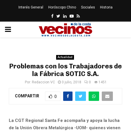
Interés General
Horóscopo Chino
Sociales
Historia
Facebook
Twitter
Linkedin
Youtube
Rss
PRIMARY
MENU
Actualidad
Problemas con los Trabajadores de
la Fábrica SOTIC S.A.
Por:
Redaccion VC
3 julio, 2018
0
1451
COMPARTIR
0
La CGT Regional Santa Fe acompaña y apoya la lucha
de la Unión Obrera Metalúrgica -UOM- quienes vienen