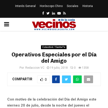
Interés General
Horóscopo Chino
Sociales
Historia
Facebook
Twitter
Linkedin
Youtube
Rss
PRIMARY
MENU
Colastiné / Santa Fe
Operativos Especiales por el Día
del Amigo
Por:
Redaccion VC
19 julio, 2018
0
1358
COMPARTIR
0
Con motivo de la celebración del Día del Amigo este
viernes 20 de julio, desde la noche del jueves el