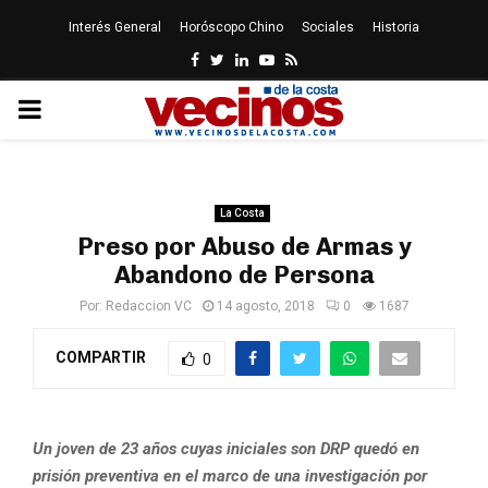
Interés General
Horóscopo Chino
Sociales
Historia
Facebook
Twitter
Linkedin
Youtube
Rss
PRIMARY
MENU
La Costa
Preso por Abuso de Armas y
Abandono de Persona
Por:
Redaccion VC
14 agosto, 2018
0
1687
COMPARTIR
0
Un joven de 23 años cuyas iniciales son DRP quedó en
prisión preventiva en el marco de una investigación por