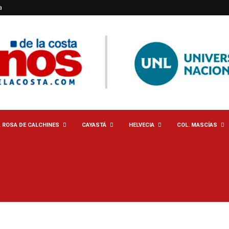
a
. ROSA DE CALCHINES
CAYASTÁ
HELVECIA
COL. MASCÍAS