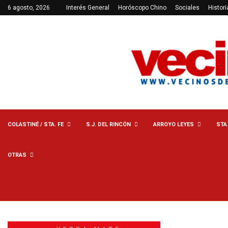
6 agosto, 2026
Interés General
Horóscopo Chino
Sociales
Histori
COLASTINÉ / STA. FE
S.J. DEL RINCÓN
ARROYO LEYES
STA
OTRAS