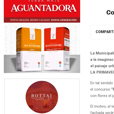
Co
COMPART
La Municipal
a la imaginac
el paisaje u
LA PRIMAVE
En tal sentido
el concurso
“
con flores el 
El motivo, el 
fachada serán