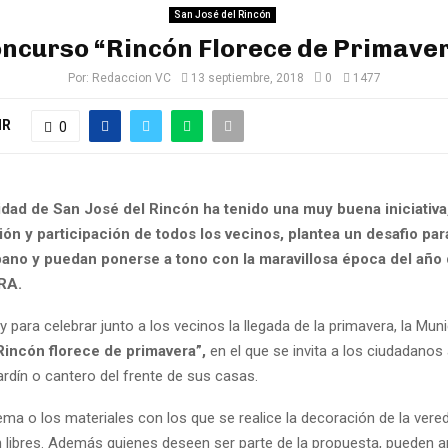
San José del Rincón
ncurso “Rincón Florece de Primave
Por:
Redaccion VC
13 septiembre, 2018
0
1477
IR
0
idad de San José del Rincón ha tenido una muy buena iniciativ
ión y participación de todos los vecinos, plantea un desafio pa
rbano y puedan ponerse a tono con la maravillosa época del año 
RA.
 y para celebrar junto a los vecinos la llegada de la primavera, la Muni
Rincón florece de primavera”,
en el que se invita a los ciudadanos
jardín o cantero del frente de sus casas.
tema o los materiales con los que se realice la decoración de la vere
 libres. Además quienes deseen ser parte de la propuesta, pueden a