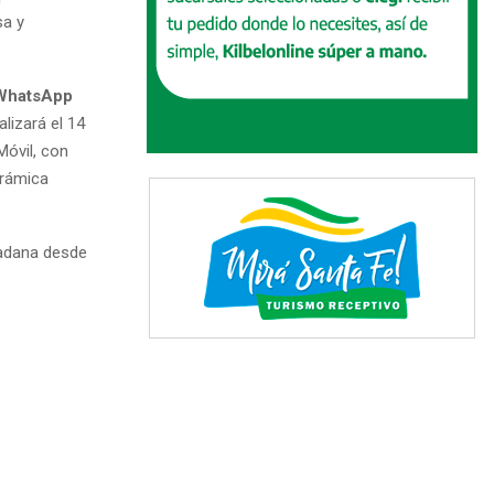
sa y
WhatsApp
alizará el 14
Móvil, con
erámica
dadana desde