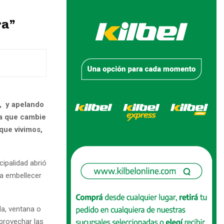
ra”
a, y apelando
ra que cambie
que vivimos,
cipalidad abrió
 a embellecer
da, ventana o
provechar las